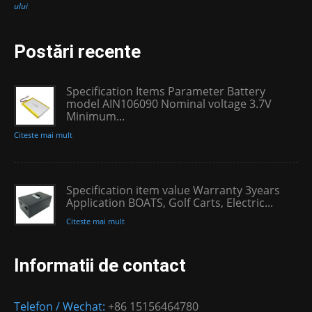
ului
Postări recente
Specification Items Parameter Battery
model AIN106090 Nominal voltage 3.7V
Minimum...
Citeste mai mult
Specification item value Warranty 3years
Application BOATS, Golf Carts, Electric...
Citeste mai mult
Informatii de contact
Telefon / Wechat:
+86 15156464780