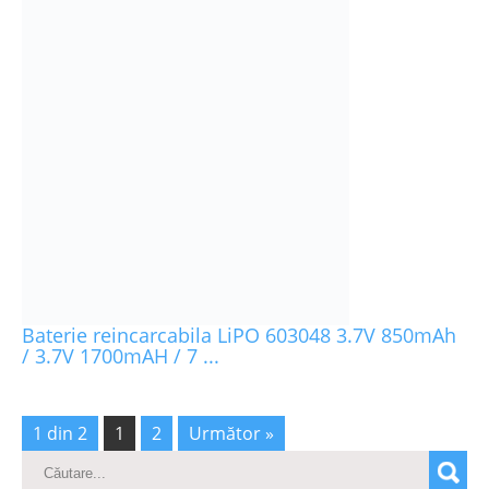
Baterie reincarcabila LiPO 603048 3.7V 850mAh
/ 3.7V 1700mAH / 7 ...
1 din 2
1
2
Următor »