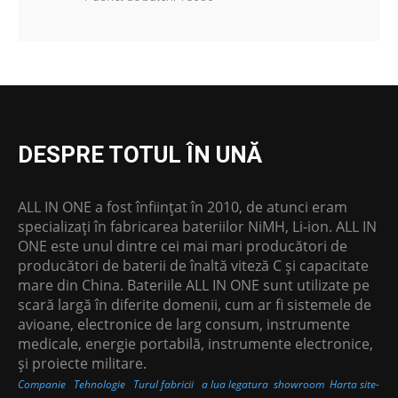
DESPRE TOTUL ÎN UNĂ
ALL IN ONE a fost înființat în 2010, de atunci eram
specializați în fabricarea bateriilor NiMH, Li-ion. ALL IN
ONE este unul dintre cei mai mari producători de
producători de baterii de înaltă viteză C și capacitate
mare din China. Bateriile ALL IN ONE sunt utilizate pe
scară largă în diferite domenii, cum ar fi sistemele de
avioane, electronice de larg consum, instrumente
medicale, energie portabilă, instrumente electronice,
și proiecte militare.
Companie
Tehnologie
Turul fabricii
a lua legatura
showroom
Harta site-